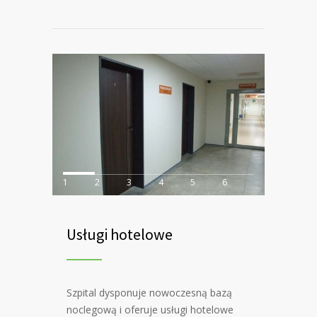
1
2
3
4
5
6
Usługi hotelowe
Szpital dysponuje nowoczesną bazą
noclegową i oferuje usługi hotelowe