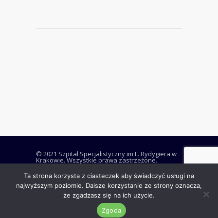
© 2021 Szpital Specjalistyczny im L. Rydygiera w
Krakowie. Wszystkie prawa zastrzeżone.
Ta strona korzysta z ciasteczek aby świadczyć usługi na
najwyższym poziomie. Dalsze korzystanie ze strony oznacza,
że zgadzasz się na ich użycie.
RODO i Deklaracja dostępności
Polityka plików cookies
Zgoda