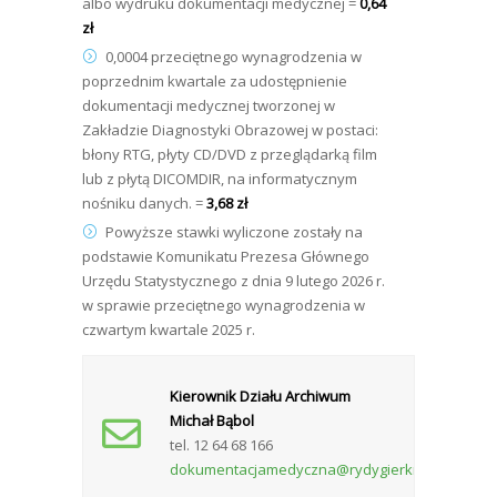
albo wydruku dokumentacji medycznej =
0,64
zł
0,0004 przeciętnego wynagrodzenia w
poprzednim kwartale za udostępnienie
dokumentacji medycznej tworzonej w
Zakładzie Diagnostyki Obrazowej w postaci:
błony RTG, płyty CD/DVD z przeglądarką film
lub z płytą DICOMDIR, na informatycznym
nośniku danych. =
3,68 zł
Powyższe stawki wyliczone zostały na
podstawie Komunikatu Prezesa Głównego
Urzędu Statystycznego z dnia 9 lutego 2026 r.
w sprawie przeciętnego wynagrodzenia w
czwartym kwartale 2025 r.
Kierownik Działu Archiwum
Michał Bąbol
tel. 12 64 68 166
dokumentacjamedyczna@rydygierkrakow2.pl