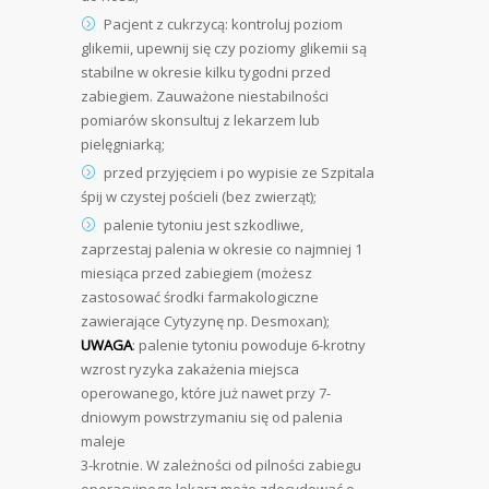
Pacjent z cukrzycą: kontroluj poziom
glikemii, upewnij się czy poziomy glikemii są
stabilne w okresie kilku tygodni przed
zabiegiem. Zauważone niestabilności
pomiarów skonsultuj z lekarzem lub
pielęgniarką;
przed przyjęciem i po wypisie ze Szpitala
śpij w czystej pościeli (bez zwierząt);
palenie tytoniu jest szkodliwe,
zaprzestaj palenia w okresie co najmniej 1
miesiąca przed zabiegiem (możesz
zastosować środki farmakologiczne
zawierające Cytyzynę np. Desmoxan);
UWAGA
: palenie tytoniu powoduje 6-krotny
wzrost ryzyka zakażenia miejsca
operowanego, które już nawet przy 7-
dniowym powstrzymaniu się od palenia
maleje
3-krotnie. W zależności od pilności zabiegu