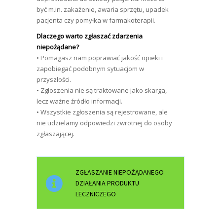
być m.in. zakażenie, awaria sprzętu, upadek
pacjenta czy pomyłka w farmakoterapii.
Dlaczego warto zgłaszać zdarzenia
niepożądane?
• Pomagasz nam poprawiać jakość opieki i
zapobiegać podobnym sytuacjom w
przyszłości.
• Zgłoszenia nie są traktowane jako skarga,
lecz ważne źródło informacji.
• Wszystkie zgłoszenia są rejestrowane, ale
nie udzielamy odpowiedzi zwrotnej do osoby
zgłaszającej.
ZGŁASZANIE NIEPOŻĄDANEGO
DZIAŁANIA PRODUKTU
LECZNICZEGO