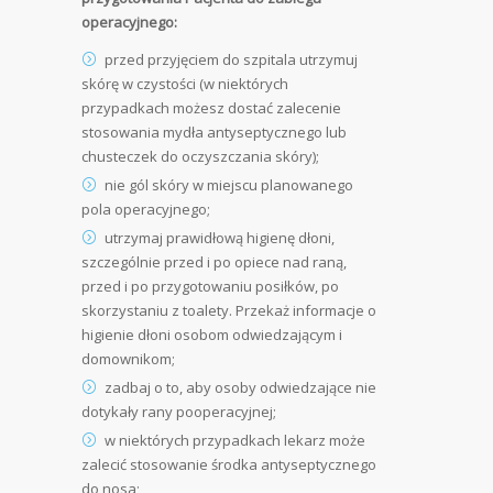
operacyjnego:
przed przyjęciem do szpitala utrzymuj
skórę w czystości (w niektórych
przypadkach możesz dostać zalecenie
stosowania mydła antyseptycznego lub
chusteczek do oczyszczania skóry);
nie gól skóry w miejscu planowanego
pola operacyjnego;
utrzymaj prawidłową higienę dłoni,
szczególnie przed i po opiece nad raną,
przed i po przygotowaniu posiłków, po
skorzystaniu z toalety. Przekaż informacje o
higienie dłoni osobom odwiedzającym i
domownikom;
zadbaj o to, aby osoby odwiedzające nie
dotykały rany pooperacyjnej;
w niektórych przypadkach lekarz może
zalecić stosowanie środka antyseptycznego
do nosa;