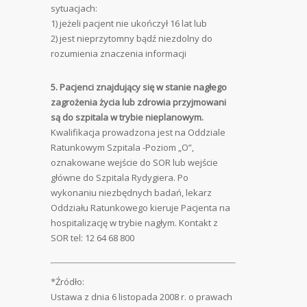
sytuacjach:
1) jeżeli pacjent nie ukończył 16 lat lub
2) jest nieprzytomny bądź niezdolny do
rozumienia znaczenia informacji
5. Pacjenci znajdujący się w stanie nagłego
zagrożenia życia lub zdrowia przyjmowani
są do szpitala w trybie nieplanowym.
Kwalifikacja prowadzona jest na Oddziale
Ratunkowym Szpitala -Poziom „O”,
oznakowane wejście do SOR lub wejście
główne do Szpitala Rydygiera. Po
wykonaniu niezbędnych badań, lekarz
Oddziału Ratunkowego kieruje Pacjenta na
hospitalizację w trybie nagłym. Kontakt z
SOR tel: 12 64 68 800
*Źródło:
Ustawa z dnia 6 listopada 2008 r. o prawach