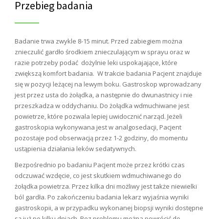
Przebieg badania
Badanie trwa zwykle 8-15 minut. Przed zabiegiem można
znieczulić gardło środkiem znieczulającym w sprayu oraz w
razie potrzeby podać dożylnie leki uspokajające, które
zwiększą komfort badania. W trakcie badania Pacjent znajduje
się w pozycji leżącej na lewym boku. Gastroskop wprowadzany
jest przez usta do żołądka, a następnie do dwunastnicy i nie
przeszkadza w oddychaniu. Do żołądka wdmuchiwane jest
powietrze, które pozwala lepiej uwidocznić narząd. Jeżeli
gastroskopia wykonywana jest w analgosedacji, Pacjent
pozostaje pod obserwacją przez 1-2 godziny, do momentu
ustąpienia działania leków sedatywnych.
Bezpośrednio po badaniu Pacjent może przez krótki czas
odczuwać wzdęcie, co jest skutkiem wdmuchiwanego do
żołądka powietrza. Przez kilka dni możliwy jest także niewielki
ból gardła. Po zakończeniu badania lekarz wyjaśnia wyniki
gastroskopii, a w przypadku wykonanej biopsji wyniki dostępne
są już po kilku dniach. Bez problemu można powrócić do