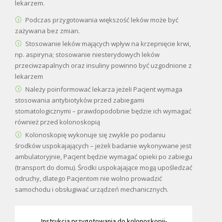
lekarzem.
Podczas przygotowania większość leków może być
zażywana bez zmian.
Stosowanie leków mających wpływ na krzepnięcie krwi,
np. aspiryna; stosowanie niesterydowych leków
przeciwzapalnych oraz insuliny powinno być uzgodnione z
lekarzem
Należy poinformować lekarza jeżeli Pacjent wymaga
stosowania antybiotyków przed zabiegami
stomatologicznymi – prawdopodobnie będzie ich wymagać
również przed kolonoskopią
Kolonoskopię wykonuje się zwykle po podaniu
środków uspokajających – jeżeli badanie wykonywane jest
ambulatoryjnie, Pacjent będzie wymagać opieki po zabiegu
(transport do domu). Środki uspokajające mogą upośledzać
odruchy, dlatego Pacjentom nie wolno prowadzić
samochodu i obsługiwać urządzeń mechanicznych.
Instrukcja przygotowania do kolonoskopii-