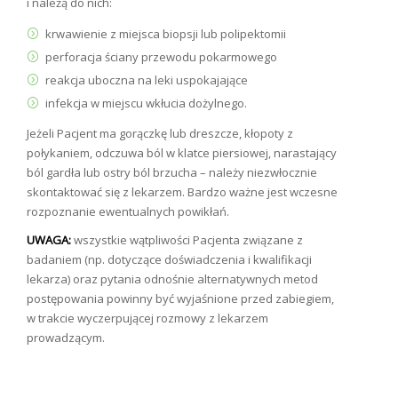
i należą do nich:
krwawienie z miejsca biopsji lub polipektomii
perforacja ściany przewodu pokarmowego
reakcja uboczna na leki uspokajające
infekcja w miejscu wkłucia dożylnego.
Jeżeli Pacjent ma gorączkę lub dreszcze, kłopoty z
połykaniem, odczuwa ból w klatce piersiowej, narastający
ból gardła lub ostry ból brzucha – należy niezwłocznie
skontaktować się z lekarzem. Bardzo ważne jest wczesne
rozpoznanie ewentualnych powikłań.
UWAGA:
wszystkie wątpliwości Pacjenta związane z
badaniem (np. dotyczące doświadczenia i kwalifikacji
lekarza) oraz pytania odnośnie alternatywnych metod
postępowania powinny być wyjaśnione przed zabiegiem,
w trakcie wyczerpującej rozmowy z lekarzem
prowadzącym.