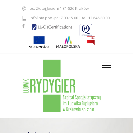
os. Złotej Jesieni 1 31-826 Kraków
Infolinia pon.-pt.: 7.00-15.00 | tel. 12 646 80 00