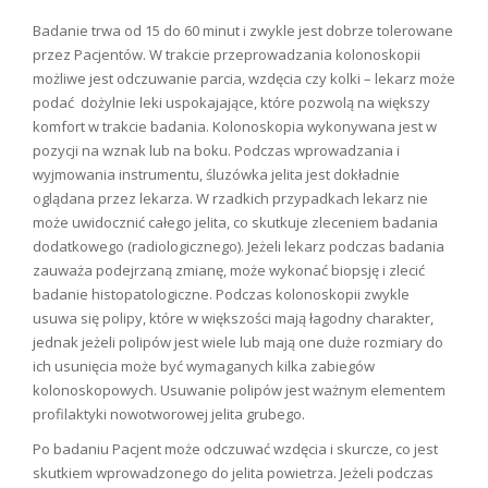
Badanie trwa od 15 do 60 minut i zwykle jest dobrze tolerowane
przez Pacjentów. W trakcie przeprowadzania kolonoskopii
możliwe jest odczuwanie parcia, wzdęcia czy kolki – lekarz może
podać dożylnie leki uspokajające, które pozwolą na większy
komfort w trakcie badania. Kolonoskopia wykonywana jest w
pozycji na wznak lub na boku. Podczas wprowadzania i
wyjmowania instrumentu, śluzówka jelita jest dokładnie
oglądana przez lekarza. W rzadkich przypadkach lekarz nie
może uwidocznić całego jelita, co skutkuje zleceniem badania
dodatkowego (radiologicznego). Jeżeli lekarz podczas badania
zauważa podejrzaną zmianę, może wykonać biopsję i zlecić
badanie histopatologiczne. Podczas kolonoskopii zwykle
usuwa się polipy, które w większości mają łagodny charakter,
jednak jeżeli polipów jest wiele lub mają one duże rozmiary do
ich usunięcia może być wymaganych kilka zabiegów
kolonoskopowych. Usuwanie polipów jest ważnym elementem
profilaktyki nowotworowej jelita grubego.
Po badaniu Pacjent może odczuwać wzdęcia i skurcze, co jest
skutkiem wprowadzonego do jelita powietrza. Jeżeli podczas