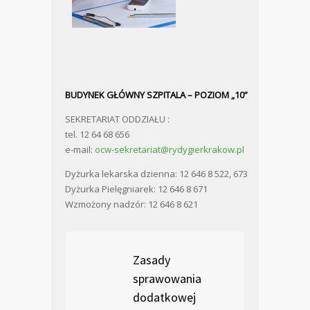
BUDYNEK GŁÓWNY SZPITALA – POZIOM „10”
SEKRETARIAT ODDZIAŁU :
tel. 12 64 68 656
e-mail:
ocw-sekretariat@rydygierkrakow.pl
Dyżurka lekarska dzienna: 12 646 8 522, 673
Dyżurka Pielęgniarek: 12 646 8 671
Wzmożony nadzór: 12 646 8 621
Zasady
sprawowania
dodatkowej