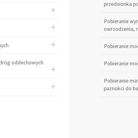
przedsionka po
Pobieranie wym
owrzodzenia, ra
nych
Pobieranie mo
h dróg oddechowych
Pobieranie mo
Pobieranie mat
paznokci do b