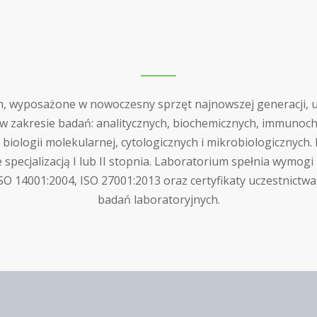
um, wyposażone w nowoczesny sprzęt najnowszej generacji, u
 w zakresie badań: analitycznych, biochemicznych, immunoc
 biologii molekularnej, cytologicznych i mikrobiologicznyc
e specjalizacją I lub II stopnia. Laboratorium spełnia wymog
 ISO 14001:2004, ISO 27001:2013 oraz certyfikaty uczestnict
badań laboratoryjnych.