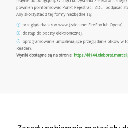
jedynie do podglądu). O chęci korzystania z elektroniczneg
powinien poinformować Punkt Rejestracji ZDL i podpisać s
Aby skorzystać z tej formy niezbędne są:
przeglądarka stron www (zalecane: FireFox lub Opera),
dostęp do poczty elektronicznej,
oprogramowanie umożliwiające przeglądanie plików w fo
Reader).
Wyniki dostępne są na stronie
https://kl144.elaborat.marcel.