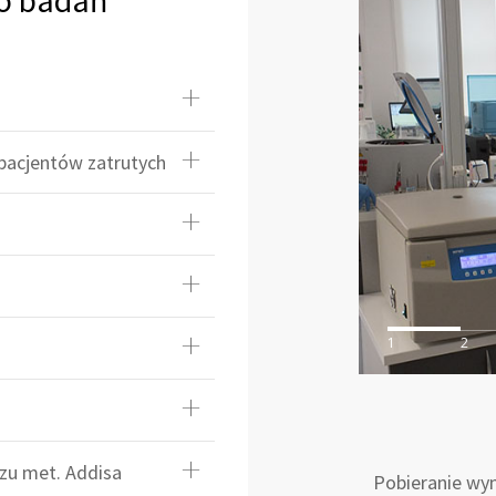
do badań
 pacjentów zatrutych
1
2
zu met. Addisa
Pobieranie wy