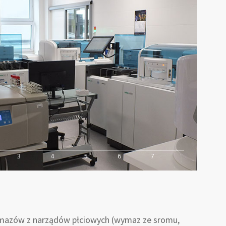
3
4
5
6
7
mazów z narządów płciowych (wymaz ze sromu,