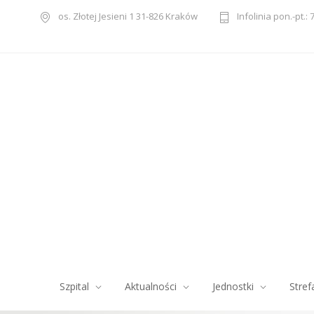
os. Złotej Jesieni 1 31-826 Kraków
Infolinia pon.-pt.: 
Szpital
Aktualności
Jednostki
Stref