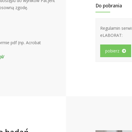
o dostępu do wyników Pacjent
Do pobrania
tosowną zgodę.
Regulamin serwi
eLABORAT:
rmie pdf (np. Acrobat
pobierz
pl/