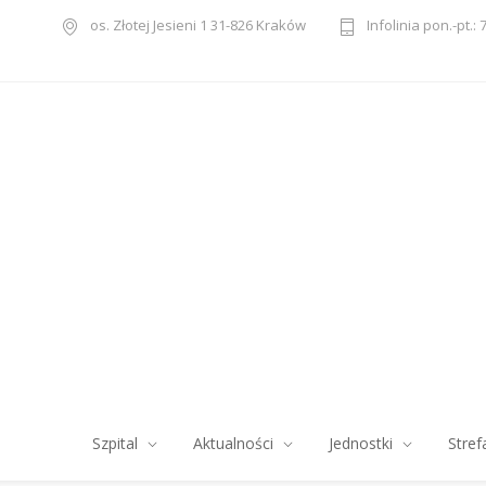
os. Złotej Jesieni 1 31-826 Kraków
Infolinia pon.-pt.: 
Szpital
Aktualności
Jednostki
Stref