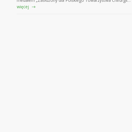
medalem „Zasłużony dla Polskiego Towarzystwa Chirurgii…
więcej