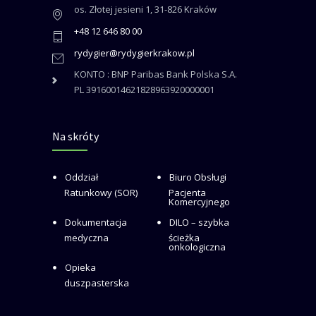
os. Złotej jesieni 1, 31-826 Kraków
+48 12 646 80 00
rydygier@rydygierkrakow.pl
KONTO : BNP Paribas Bank Polska S.A.
PL 39160014621828963920000001
Na skróty
Oddział
Biuro Obsługi
Ratunkowy (SOR)
Pacjenta
Komercyjnego
Dokumentacja
DILO – szybka
medyczna
ścieżka
onkologiczna
Opieka
duszpasterska