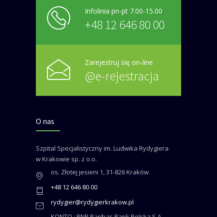
Infolinia pn-pt 7.00-15.00
+48 12 646 80 00
Zarejestruj się on-line
@e-rejestracja
O nas
Szpital Specjalistyczny im. Ludwika Rydygiera
w Krakowie sp. z o.o.
os. Złotej jesieni 1, 31-826 Kraków
+48 12 646 80 00
rydygier@rydygierkrakow.pl
KONTO : BNP Paribas Bank Polska S.A.