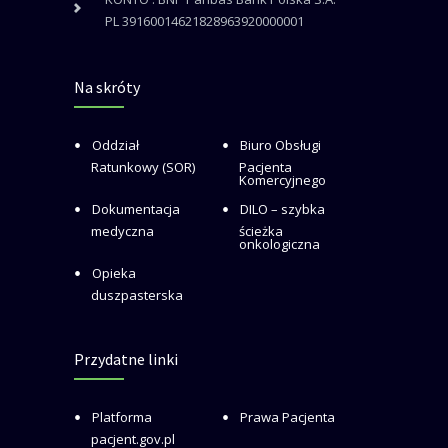
PL 39160014621828963920000001
Na skróty
Oddział
Biuro Obsługi
Ratunkowy (SOR)
Pacjenta
Komercyjnego
Dokumentacja
DILO – szybka
medyczna
ścieżka
onkologiczna
Opieka
duszpasterska
Przydatne linki
Platforma
Prawa Pacjenta
pacjent.gov.pl