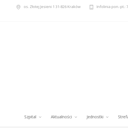
os. Złotej Jesieni 1 31-826 Kraków
Infolinia pon.-pt.: 
Szpital
Aktualności
Jednostki
Stref