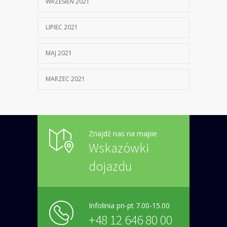
WRZESIEŃ 2021
LIPIEC 2021
MAJ 2021
MARZEC 2021
Znajdź nas na mapie
Wskazówki
dojazdu
Infolinia pn-pt 7.00-15.00
+48 12 646 80 00