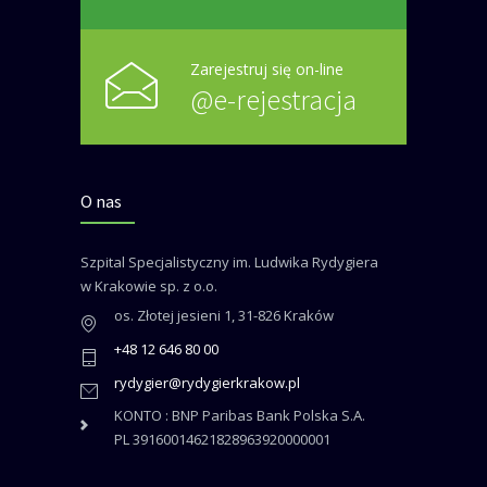
Zarejestruj się on-line
@e-rejestracja
O nas
Szpital Specjalistyczny im. Ludwika Rydygiera
w Krakowie sp. z o.o.
os. Złotej jesieni 1, 31-826 Kraków
+48 12 646 80 00
rydygier@rydygierkrakow.pl
KONTO : BNP Paribas Bank Polska S.A.
PL 39160014621828963920000001