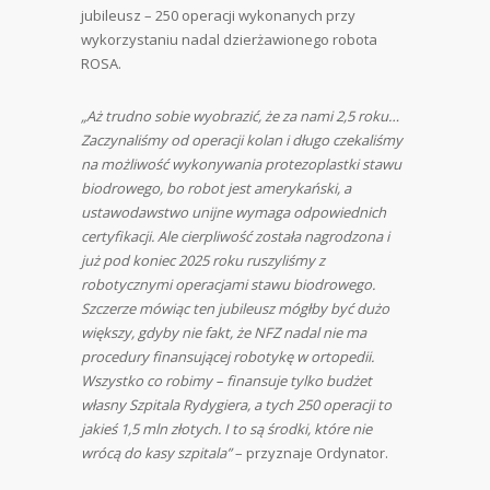
jubileusz – 250 operacji wykonanych przy
wykorzystaniu nadal dzierżawionego robota
ROSA.
„Aż trudno sobie wyobrazić, że za nami 2,5 roku…
Zaczynaliśmy od operacji kolan i długo czekaliśmy
na możliwość wykonywania protezoplastki stawu
biodrowego, bo robot jest amerykański, a
ustawodawstwo unijne wymaga odpowiednich
certyfikacji. Ale cierpliwość została nagrodzona i
już pod koniec 2025 roku ruszyliśmy z
robotycznymi operacjami stawu biodrowego.
Szczerze mówiąc ten jubileusz mógłby być dużo
większy, gdyby nie fakt, że NFZ nadal nie ma
procedury finansującej robotykę w ortopedii.
Wszystko co robimy – finansuje tylko budżet
własny Szpitala Rydygiera, a tych 250 operacji to
jakieś 1,5 mln złotych. I to są środki, które nie
wrócą do kasy szpitala”
– przyznaje Ordynator.