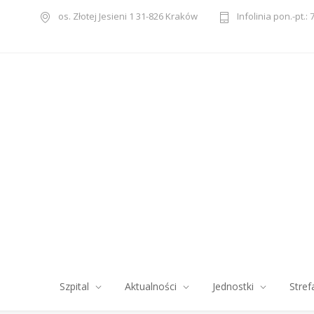
os. Złotej Jesieni 1 31-826 Kraków
Infolinia pon.-pt.: 
Szpital
Aktualności
Jednostki
Stref