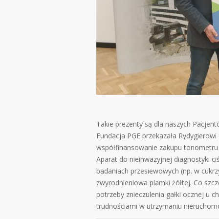
Takie prezenty są dla naszych Pacjent
Fundacja PGE przekazała Rydygierowi 
współfinansowanie zakupu tonometru do
Aparat do nieinwazyjnej diagnostyki ci
badaniach przesiewowych (np. w cukrzy
zwyrodnieniowa plamki żółtej. Co szc
potrzeby znieczulenia gałki ocznej u 
trudnościami w utrzymaniu nieruchomo