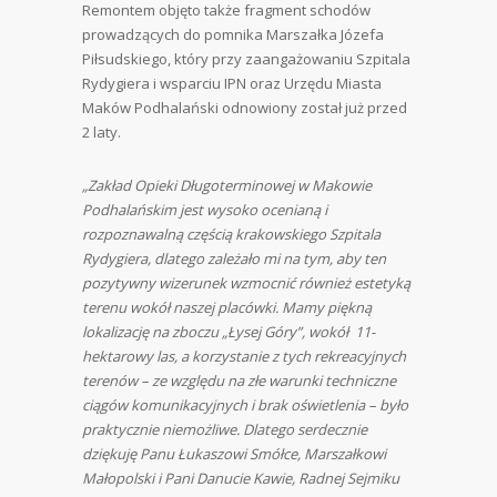
Remontem objęto także fragment schodów
prowadzących do pomnika Marszałka Józefa
Piłsudskiego, który przy zaangażowaniu Szpitala
Rydygiera i wsparciu IPN oraz Urzędu Miasta
Maków Podhalański odnowiony został już przed
2 laty.
„Zakład Opieki Długoterminowej w Makowie
Podhalańskim jest wysoko ocenianą i
rozpoznawalną częścią krakowskiego Szpitala
Rydygiera, dlatego zależało mi na tym, aby ten
pozytywny wizerunek wzmocnić również estetyką
terenu wokół naszej placówki. Mamy piękną
lokalizację na zboczu „Łysej Góry”, wokół 11-
hektarowy las, a korzystanie z tych rekreacyjnych
terenów – ze względu na złe warunki techniczne
ciągów komunikacyjnych i brak oświetlenia – było
praktycznie niemożliwe. Dlatego serdecznie
dziękuję Panu Łukaszowi Smółce, Marszałkowi
Małopolski i Pani Danucie Kawie, Radnej Sejmiku