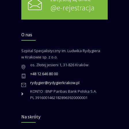
@e-rejestracja
O nas
Szpital Specjalistyczny im. Ludwika Rydygiera
w Krakowie sp. z o.o.
os. Złotej jesieni 1, 31-826 Kraków
+48 12 646 80 00
rydygier@rydygierkrakow.pl
KONTO : BNP Paribas Bank Polska S.A.
PL 39160014621828963920000001
Na skróty