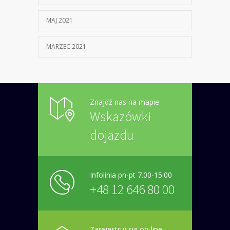
MAJ 2021
MARZEC 2021
Znajdź nas na mapie
Wskazówki
dojazdu
Infolinia pn-pt 7.00-15.00
+48 12 646 80 00
Zarejestruj się on-line