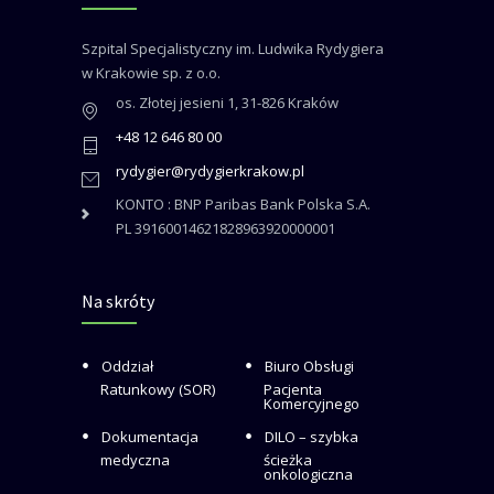
Szpital Specjalistyczny im. Ludwika Rydygiera
w Krakowie sp. z o.o.
os. Złotej jesieni 1, 31-826 Kraków
+48 12 646 80 00
rydygier@rydygierkrakow.pl
KONTO : BNP Paribas Bank Polska S.A.
PL 39160014621828963920000001
Na skróty
Oddział
Biuro Obsługi
Ratunkowy (SOR)
Pacjenta
Komercyjnego
Dokumentacja
DILO – szybka
medyczna
ścieżka
onkologiczna