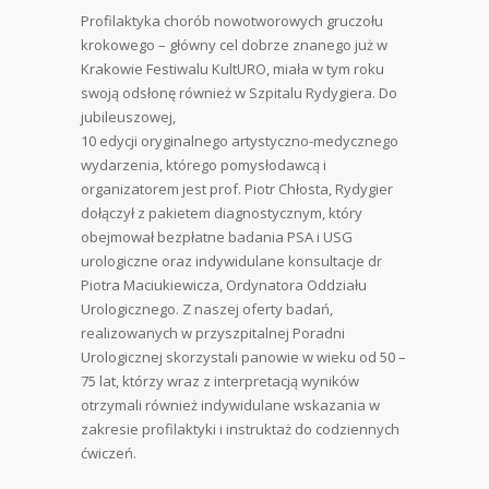
Profilaktyka chorób nowotworowych gruczołu
krokowego – główny cel dobrze znanego już w
Krakowie Festiwalu KultURO, miała w tym roku
swoją odsłonę również w Szpitalu Rydygiera. Do
jubileuszowej,
10 edycji oryginalnego artystyczno-medycznego
wydarzenia, którego pomysłodawcą i
organizatorem jest prof. Piotr Chłosta, Rydygier
dołączył z pakietem diagnostycznym, który
obejmował bezpłatne badania PSA i USG
urologiczne oraz indywidulane konsultacje dr
Piotra Maciukiewicza, Ordynatora Oddziału
Urologicznego. Z naszej oferty badań,
realizowanych w przyszpitalnej Poradni
Urologicznej skorzystali panowie w wieku od 50 –
75 lat, którzy wraz z interpretacją wyników
otrzymali również indywidulane wskazania w
zakresie profilaktyki i instruktaż do codziennych
ćwiczeń.