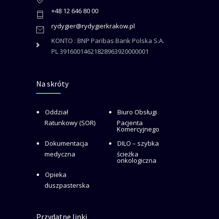
+48 12 646 80 00
rydygier@rydygierkrakow.pl
KONTO : BNP Paribas Bank Polska S.A.
PL 39160014621828963920000001
Na skróty
Oddział
Biuro Obsługi
Ratunkowy (SOR)
Pacjenta
Komercyjnego
Dokumentacja
DILO – szybka
medyczna
ścieżka
onkologiczna
Opieka
duszpasterska
Przydatne linki