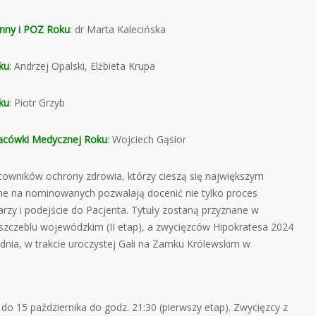
nny i POZ Roku
: dr Marta Kalecińska
ku
: Andrzej Opalski, Elżbieta Krupa
ku
: Piotr Grzyb
acówki Medycznej Roku
: Wojciech Gąsior
acowników ochrony zdrowia, którzy cieszą się największym
e na nominowanych pozwalają docenić nie tylko proces
ekarzy i podejście do Pacjenta. Tytuły zostaną przyznane w
a szczeblu wojewódzkim (II etap), a zwycięzców Hipokratesa 2024
dnia, w trakcie uroczystej Gali na Zamku Królewskim w
do 15 października do godz. 21:30 (pierwszy etap). Zwycięzcy z