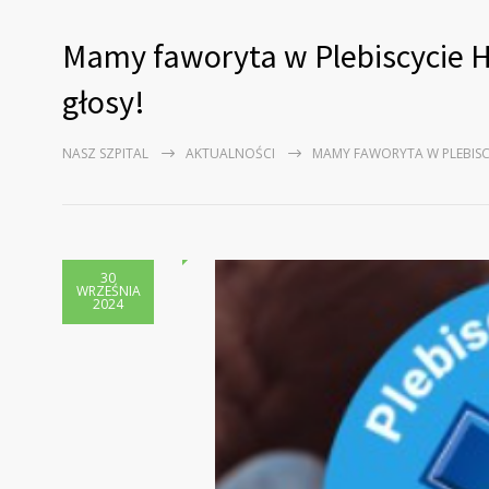
Mamy faworyta w Plebiscycie H
głosy!
NASZ SZPITAL
AKTUALNOŚCI
MAMY FAWORYTA W PLEBISCY
30
WRZEŚNIA
2024