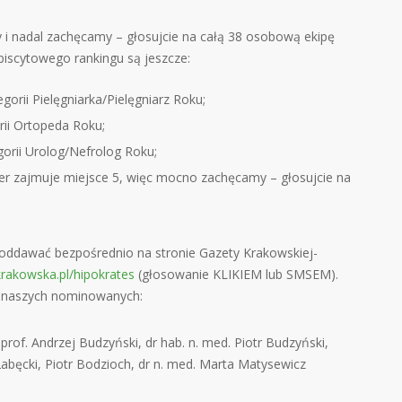
 i nadal zachęcamy – głosujcie na całą 38 osobową ekipę
biscytowego rankingu są jeszcze:
gorii Pielęgniarka/Pielęgniarz Roku;
rii Ortopeda Roku;
orii Urolog/Nefrolog Roku;
gier zajmuje miejsce 5, więc mocno zachęcamy – głosujcie na
oddawać bezpośrednio na stronie Gazety Krakowskiej-
akowska.pl/hipokrates
(głosowanie KLIKIEM lub SMSEM).
y naszych nominowanych:
prof. Andrzej Budzyński, dr hab. n. med. Piotr Budzyński,
abęcki, Piotr Bodzioch, dr n. med. Marta Matysewicz