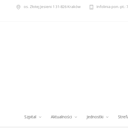
os. Złotej Jesieni 1 31-826 Kraków
Infolinia pon.-pt.: 
Szpital
Aktualności
Jednostki
Stref