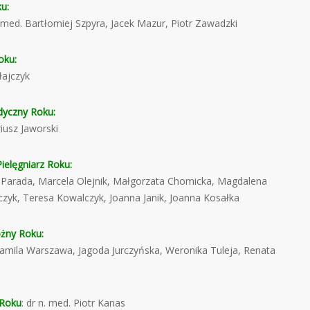
u:
 med. Bartłomiej Szpyra, Jacek Mazur, Piotr Zawadzki
oku:
łajczyk
dyczny Roku:
iusz Jaworski
ielęgniarz Roku:
a Parada, Marcela Olejnik, Małgorzata Chomicka, Magdalena
czyk, Teresa Kowalczyk, Joanna Janik, Joanna Kosałka
żny Roku:
Kamila Warszawa, Jagoda Jurczyńska, Weronika Tuleja, Renata
 Roku
: dr n. med. Piotr Kanas