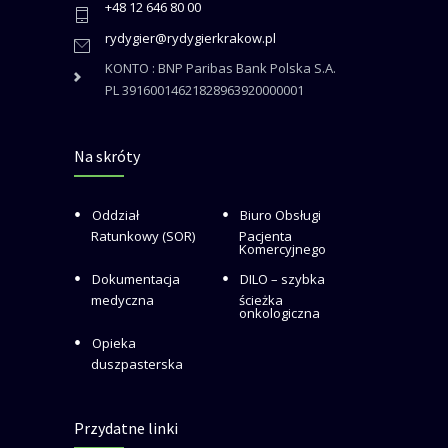
+48 12 646 80 00
rydygier@rydygierkrakow.pl
KONTO : BNP Paribas Bank Polska S.A.
PL 39160014621828963920000001
Na skróty
Oddział
Biuro Obsługi
Ratunkowy (SOR)
Pacjenta
Komercyjnego
Dokumentacja
DILO – szybka
medyczna
ścieżka
onkologiczna
Opieka
duszpasterska
Przydatne linki