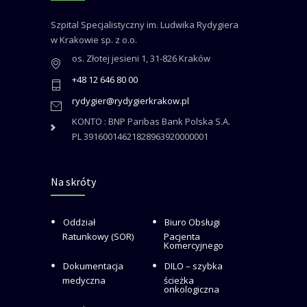
Szpital Specjalistyczny im. Ludwika Rydygiera
w Krakowie sp. z o.o.
os. Złotej jesieni 1, 31-826 Kraków
+48 12 646 80 00
rydygier@rydygierkrakow.pl
KONTO : BNP Paribas Bank Polska S.A.
PL 39160014621828963920000001
Na skróty
Oddział
Biuro Obsługi
Ratunkowy (SOR)
Pacjenta
Komercyjnego
Dokumentacja
DILO – szybka
medyczna
ścieżka
onkologiczna