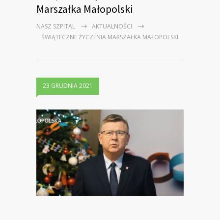
Marszałka Małopolski
NASZ SZPITAL
AKTUALNOŚCI
ŚWIĄTECZNE ŻYCZENIA MARSZAŁKA MAŁOPOLSKI
23 GRUDNIA 2021