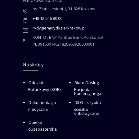
w Krakowie sp. z o.o.
os. Złotej jesieni 1, 31-826 Kraków
+48 12 646 80 00
rydygier@rydygierkrakow.pl
KONTO : BNP Paribas Bank Polska S.A.
PL 39160014621828963920000001
Na skróty
Oddział
Biuro Obsługi
Ratunkowy (SOR)
Pacjenta
Komercyjnego
Dokumentacja
DILO – szybka
medyczna
ścieżka
onkologiczna
Opieka
duszpasterska