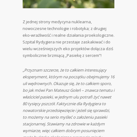
Z jednej strony medycyna nuklearna,
nowoczesne technologie i robotyka; z drugiej
eko-wrażliwość i realne działania proekologiczne.
Szpital Rydygiera nie przestaje zaskakiwać i do
wielu wcześniejszych eko projektów dołącza dziś
symbolicznie brzmiącą „Pasiekę z sercem”!
„Przyznam szczerze, że to całkiem interesujący
eksperyment, którym na początku obejmujemy 16
uli wędrownych. Okazuje się, że to całkiem sporo,
bo jak mówi Pan Mateusz Goleń – znawca tematu i
właściciel pasieki, w jednym ulu potrafi żyć nawet
80 tysięcy pszczół. Faktycznie dla Rydygiera to
nowatorskie przedsięwzięcie i jeżeli się sprawdzi,
to możemy na serio myśleć o założeniu pasieki
stacjonarnej. Stawiamy na zdrowie w każdym
wymiarze, więc całkiem dobrym posunięciem