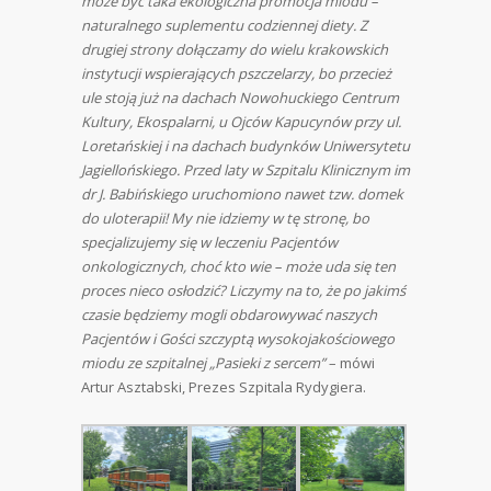
może być taka ekologiczna promocja miodu –
naturalnego suplementu codziennej diety. Z
drugiej strony dołączamy do wielu krakowskich
instytucji wspierających pszczelarzy, bo przecież
ule stoją już na dachach Nowohuckiego Centrum
Kultury, Ekospalarni, u Ojców Kapucynów przy ul.
Loretańskiej i na dachach budynków Uniwersytetu
Jagiellońskiego.
Przed laty w Szpitalu Klinicznym im
dr J. Babińskiego uruchomiono nawet tzw. domek
do uloterapii! M
y nie idziemy w tę stronę, bo
specjalizujemy się w leczeniu Pacjentów
onkologicznych, choć kto wie – może uda się ten
proces nieco osłodzić? Liczymy na to, że po jakimś
czasie będziemy mogli obdarowywać naszych
Pacjentów i Gości szczyptą wysokojakościowego
miodu ze szpitalnej „Pasieki z sercem”
– mówi
Artur Asztabski, Prezes Szpitala Rydygiera.