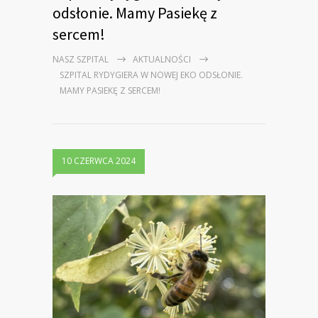
odsłonie. Mamy Pasiekę z
sercem!
NASZ SZPITAL
AKTUALNOŚCI
SZPITAL RYDYGIERA W NOWEJ EKO ODSŁONIE.
MAMY PASIEKĘ Z SERCEM!
10 CZERWCA 2024