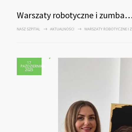
Warszaty robotyczne i zumba… 
NASZ SZPITAL
AKTUALNOŚCI
WARSZATY ROBOTYCZNE I Z
17
PAŹDZIERNIKA
2025