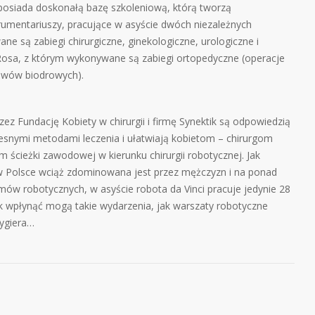
 posiada doskonałą bazę szkoleniową, którą tworzą
trumentariuszy, pracujące w asyście dwóch niezależnych
e są zabiegi chirurgiczne, ginekologiczne, urologiczne i
Rosa, z którym wykonywane są zabiegi ortopedyczne (operacje
awów biodrowych).
z Fundację Kobiety w chirurgii i firmę Synektik są odpowiedzią
snymi metodami leczenia i ułatwiają kobietom – chirurgom
m ścieżki zawodowej w kierunku chirurgii robotycznej. Jak
 w Polsce wciąż zdominowana jest przez mężczyzn i na ponad
ów robotycznych, w asyście robota da Vinci pracuje jedynie 28
k wpłynąć mogą takie wydarzenia, jak warszaty robotyczne
dygiera…