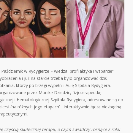
aździernik w Rydygierze – wiedza, profilaktyka i wsparcie”
obrażenia i już na starcie trzeba było organizować dziś
kania, którzy po brzegi wypełnili Aulę Szpitala Rydygiera.
organizowane przez Monikę Dziedzic, fizjoterapeutkę i
ogicznej i Hematologicznej Szpitala Rydygiera, adresowane są do
rsi (na różnych jego etapach) i interaktywnie łączą niezbędną
rapeutycznymi.
ę częścią skutecznej terapii, o czym świadczy rosnące z roku