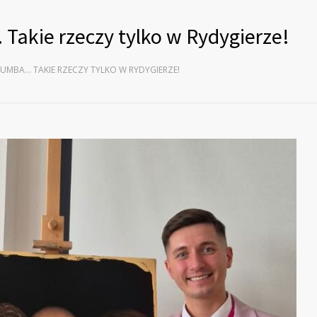
Takie rzeczy tylko w Rydygierze!
UMBA… TAKIE RZECZY TYLKO W RYDYGIERZE!