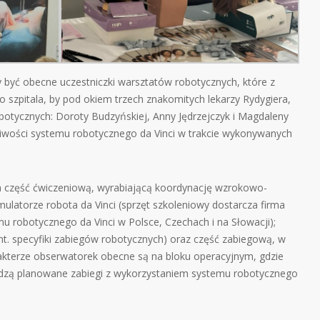
y być obecne uczestniczki warsztatów robotycznych, które z
go szpitala, by pod okiem trzech znakomitych lekarzy Rydygiera,
obotycznych: Doroty Budzyńskiej, Anny Jędrzejczyk i Magdaleny
iwości systemu robotycznego da Vinci w trakcie wykonywanych
 część ćwiczeniową, wyrabiającą koordynację wzrokowo-
mulatorze robota da Vinci (sprzęt szkoleniowy dostarcza firma
mu robotycznego da Vinci w Polsce, Czechach i na Słowacji);
 nt. specyfiki zabiegów robotycznych) oraz część zabiegową, w
rakterze obserwatorek obecne są na bloku operacyjnym, gdzie
adzą planowane zabiegi z wykorzystaniem systemu robotycznego