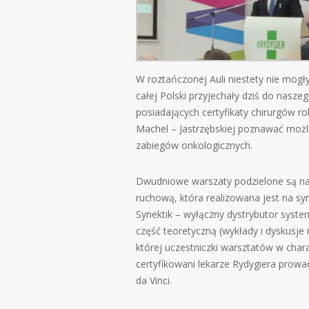
W roztańczonej Auli niestety nie mogł
całej Polski przyjechały dziś do nasze
posiadających certyfikaty chirurgów r
Machel – Jastrzębskiej poznawać możl
zabiegów onkologicznych.
Dwudniowe warszaty podzielone są na
ruchową, która realizowana jest na sy
Synektik – wyłączny dystrybutor syste
część teoretyczną (wykłady i dyskusje
której uczestniczki warsztatów w cha
certyfikowani lekarze Rydygiera prow
da Vinci.