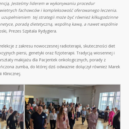
encją. Jesteśmy liderem w wykonywaniu procedur
świetnych fachowców i kompleksowość oferowanego leczenia.
uzupełnieniem tej strategii może być również kilkugodzinne
netyce, poradą dietetyczną, wspólną kawą, a nawet wspólnie
ki, Prezes Szpitala Rydygiera.
relekcje z zakresu nowoczesnej radioterapii, skuteczności diet
jnych piersi, genetyki oraz fizjoterapii. Tradycją wiosennej i
arsztaty makijażu dla Pacjentek onkologicznych, porady z
ańczona zumba, do której dziś odważnie dołączył również Marek
 Klinicznej.