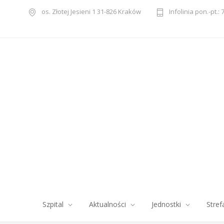
os. Złotej Jesieni 1 31-826 Kraków
Infolinia pon.-pt.: 
Szpital
Aktualności
Jednostki
Stref